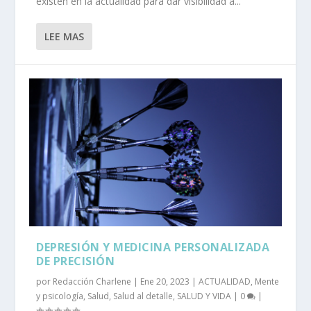
existen en la actualidad para dar visibilidad a...
LEE MAS
DEPRESIÓN Y MEDICINA PERSONALIZADA
DE PRECISIÓN
por
Redacción Charlene
|
Ene 20, 2023
|
ACTUALIDAD
,
Mente
y psicología
,
Salud
,
Salud al detalle
,
SALUD Y VIDA
|
0
|