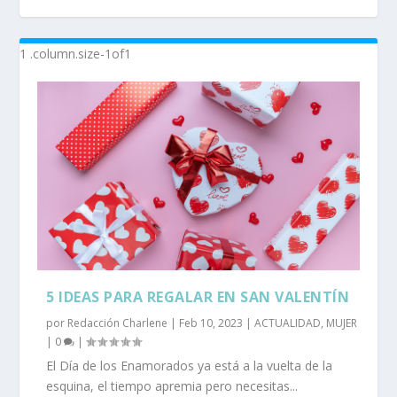
SORTEO VAINILLA ESTUDIO
¿CÓMO CREAR UN CANAL DE YOUTUBE?
DEPRESIÓN Y MEDICINA PERSONALIZADA DE
¿QUÉ LENCERÍA USAR PARA SAN VALENTÍN?
PRECISIÓN
5 IDEAS PARA REGALAR EN SAN VALENTÍN
por
Redacción Charlene
|
Feb 10, 2023
|
ACTUALIDAD
,
MUJER
|
0
|
El Día de los Enamorados ya está a la vuelta de la
esquina, el tiempo apremia pero necesitas...