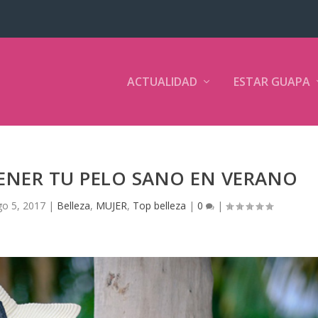
ACTUALIDAD
ESTAR GUAPA
ENER TU PELO SANO EN VERANO
go 5, 2017
|
Belleza
,
MUJER
,
Top belleza
|
0
|