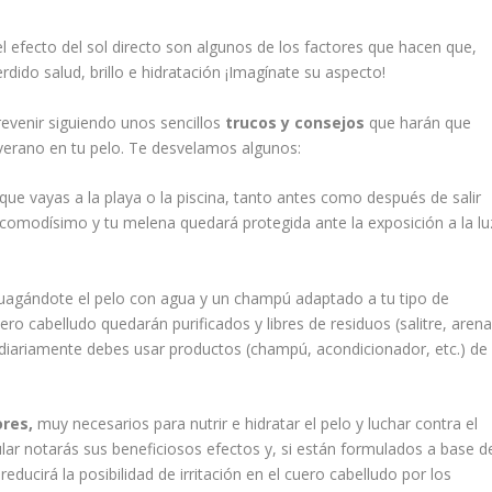
 el efecto del sol directo son algunos de los factores que hacen que,
rdido salud, brillo e hidratación ¡Imagínate su aspecto!
revenir siguiendo unos sencillos
trucos y consejos
que harán que
 verano en tu pelo. Te desvelamos algunos:
que vayas a la playa o la piscina, tanto antes como después de salir
comodísimo y tu melena quedará protegida ante la exposición a la lu
uagándote el pelo con agua y un champú adaptado a tu tipo de
ro cabelludo quedarán purificados y libres de residuos (salitre, arena
lo diariamente debes usar productos (champú, acondicionador, etc.) de
ores,
muy necesarios para nutrir e hidratar el pelo y luchar contra el
lar notarás sus beneficiosos efectos y, si están formulados a base d
ducirá la posibilidad de irritación en el cuero cabelludo por los