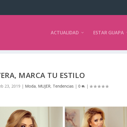
ACTUALIDAD
ESTAR GUAPA
ERA, MARCA TU ESTILO
eb 23, 2019
|
Moda
,
MUJER
,
Tendencias
|
0
|