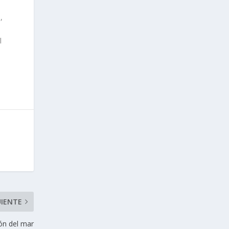
,
l
UIENTE
ón del mar