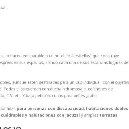
ión.
cie lo hacen equiparable a un hotel de 4 estrellas) que construye
esprenden sus espacios, siendo cada una de sus estancias lugares de
bles, aunque estén destinadas para un uso individual, con el objetiv
. Todas ellas cuentan con ducha hidromasaje, colchones de
do, T.V, etc. Y bajo petición: cunas para bebés gratis.
icionadas
para personas con discapacidad, habitaciones dobles
, cuádruples y habitaciones con jacuzzi
y amplias
terrazas
.
LOS V?