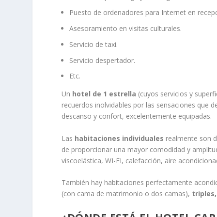
Puesto de ordenadores para Internet en recepc
Asesoramiento en visitas culturales.
Servicio de taxi.
Servicio despertador.
Etc.
Un
hotel de 1 estrella
(cuyos servicios y superfi
recuerdos inolvidables por las sensaciones que d
descanso y confort, excelentemente equipadas.
Las
habitaciones individuales
realmente son do
de proporcionar una mayor comodidad y amplitud
viscoelástica, WI-FI, calefacción, aire acondiciona
También hay habitaciones perfectamente acond
(con cama de matrimonio o dos camas),
triples
¿DÓNDE ESTÁ EL HOTEL CAR