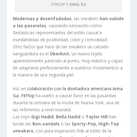
FITFLOP Y ANNA SUI
Modernas y desenfadadas
, las sneakers
han subido
a las pasarelas
, causando sensación como
fantásticas representantes del estilo casual e
inundándolas de positividad, color y comodidad.
Otro factor que hace de las sneakers un calzado
vanguardista es el
Überknit
, un nuevo tejido
aparentemente parecido al punto, muy elástico y capaz
de adaptarse perfectamente a nuestros movimientos a
la manera de una segunda piel.
Así, en
colaboración con la diseñadora americana Anna
Sui
,
FitFlop
ha vuelto a causar furor en las pasarelas
durante la semana de la moda de Nueva York, una de
las referentes a nivel mundial.
Las tops
Gigi Hadid
,
Bella Hadid
o
Taylor Hill
han
lucido las
Bon-sandals
o las
Sporty-Pop, High-Top
sneakers
, con pura inspiración folk al estilo de la