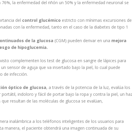
n 76%, la enfermedad del riñón un 50% y la enfermedad neuronal se
ortancia del
control glucémico
estricto con mínimas excursiones de
onadas con la enfermedad, tanto en el caso de la diabetes de tipo 1
ontinuados de la glucosa
(CGM) pueden derivar en una
mejora
riesgo de hipoglucemia.
visto complementen los test de glucosa en sangre de lápices para
un sensor de aguja que va insertado bajo la piel, lo cual puede
o de infección.
ión óptico de glucosa
, a través de la potencia de la luz, evalúa los
rtátil, indoloro y fácil de portar bajo la ropa y contra la piel, un ha
nes que resultan de las moléculas de glucosa se evalúan,
ra inalámbrica a los teléfonos inteligentes de los usuarios para
esta manera, el paciente obtendrá una imagen continuada de su