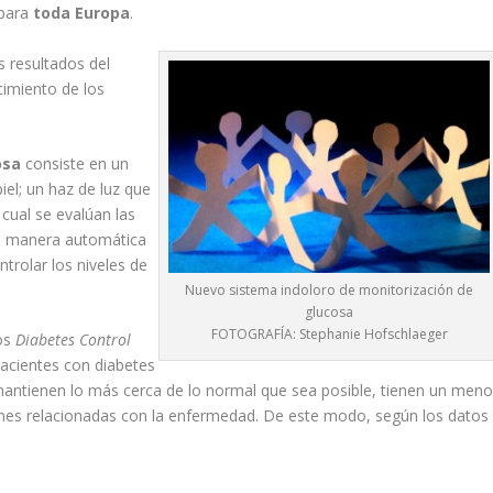
 para
toda Europa
.
s resultados del
imiento de los
osa
consiste en un
iel; un haz de luz que
 cual se evalúan las
de manera automática
trolar los niveles de
Nuevo sistema indoloro de monitorización de
glucosa
FOTOGRAFÍA: Stephanie Hofschlaeger
os
Diabetes Control
pacientes con diabetes
mantienen lo más cerca de lo normal que sea posible, tienen un meno
iones relacionadas con la enfermedad. De este modo, según los datos