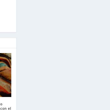
co
con el