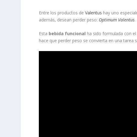
Entre los productos de
Valentus
hay uno especial
además, desean perder peso:
Optimum Valentus
.
Esta
bebida funcional
ha sido formulada con el 
hace que perder peso se convierta en una tarea se