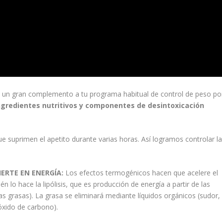
n un gran complemento a tu programa habitual de control de peso po
ingredientes nutritivos y componentes de desintoxicación
e suprimen el apetito durante varias horas. Así logramos controlar l
ERTE EN ENERGÍA:
Los efectos termogénicos hacen que acelere el
n lo hace la lipólisis, que es producción de energía a partir de las
as grasas). La grasa se eliminará mediante líquidos orgánicos (sudor,
ióxido de carbono).