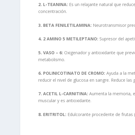
2. L-TEANINA:
Es un relajante natural que reduce
concentración.
3. BETA FENILETILAMINA:
Neurotransmisor precu
4. 2 AMINO 5 METILEPTANO:
Supresor del apeti
5. VASO – 6:
Oxigenador y antioxidante que previ
metabolismo.
6. POLINICOTINATO DE CROMO:
Ayuda a la meta
reducir el nivel de glucosa en sangre. Reduce las
7. ACETIL L-CARNITINA:
Aumenta la memoria, el
muscular y es antioxidante.
8. ERITRITOL:
Edulcorante procedente de frutas (p