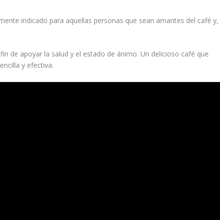
mente indicado para aquellas personas que sean amantes del café y,
fin de apoyar la salud y el estado de ánimo. Un delicioso café que
ncilla y efectiva.