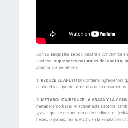
Con su
exquisito sabor,
pasará a convertirse e
contener
supresores naturales del apetito, 
¡Apunta sus beneficios!:
1. REDUCE EL APETITO:
Contiene ingredientes qu
cantidad y el tipo de alimentos que consumimos.
2. METABOLIZA/REDUCE LA GRASA Y LA CONVI
metabolismo basal. Al activar este sistema, tambié
grasas que se encuentran en los adipocitos (célul
heces, lágrimas, orina, etc.) y en la exhalación (d