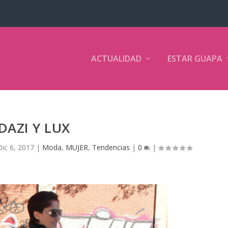
ACTUALIDAD
ESTAR GUAPA
DAZI Y LUX
Dic 6, 2017
|
Moda
,
MUJER
,
Tendencias
|
0
|