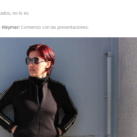
ados, no lo es.
e
Kleymac
! Comienzo con las presentaciones: