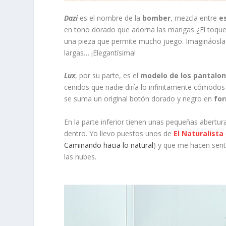
Dazi
es el nombre de la
bomber
, mezcla entre
e
en tono dorado que adorna las mangas ¿El toque c
una pieza que permite mucho juego. Imagináosla 
largas… ¡Elegantísima!
Lux
, por su parte, es el
modelo de los pantalo
ceñidos que nadie diría lo infinitamente cómodos q
se suma un original botón dorado y negro en
fo
En la parte inferior tienen unas pequeñas abertu
dentro. Yo llevo puestos unos de
El Naturalista
Caminando hacia lo natural
) y que me hacen senti
las nubes.