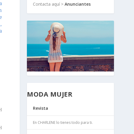
a
Contacta aquí >
Anunciantes
n
e
,
a
MODA MUJER
Revista
l
En CHARLENE lo tienes todo para ti.
el