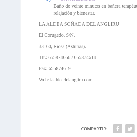
Baño de veinte minutos en bañera terapéuti
relajación y bienestar.
LA ALDEA SOÑADA DEL ANGLIRU
El Corugedo, S/N.
33160, Riosa (Asturias).
Tlf.: 655874666 / 655874614
Fax: 655874619
Web: laaldeadelangliru.com
COMPARTIR: