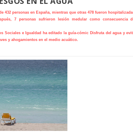
IESGOS EN EL AGUA
de 432 personas en España, mientras que otras 478 fueron hospitalizada
espués, 7 personas sufrieron lesión medular como consecuencia d
os Sociales e Igualdad ha editado la guía-cómic Disfruta del agua y evi
raves y ahogamientos en el medio acuático.