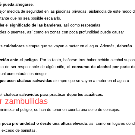
é pueda ahogarse.
ejor medida de seguridad en las piscinas privadas, aislándola de este modo 
rtante que no sea posible escalarlo.
der el
significado de las banderas
, así como respetarlas.
boles o puentes, así como en zonas con poca profundidad puede causar
us cuidadores
siempre que se vayan a meter en el agua. Además,
deberán
ción ante el peligro
. Por lo tanto, bañarse tras haber bebido alcohol supo
so de ser responsable de algún niño,
el consumo de alcohol por parte de
 cual aumentarán los riesgos.
que usen chaleco salvavidas
siempre que se vayan a meter en el agua o
el
chaleco salvavidas para practicar deportes acuáticos.
r zambullidas
minimizar el peligro, se han de tener en cuenta una serie de consejos:
 poca profundidad o desde una altura elevada
, así como en lugares don
 exceso de bañistas.