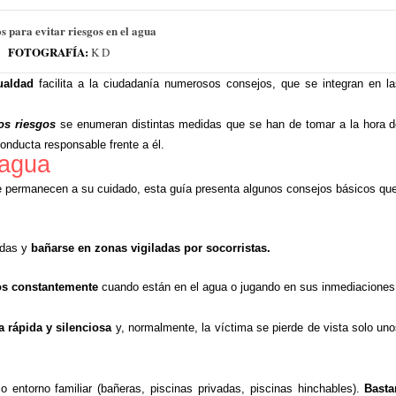
s para evitar riesgos en el agua
FOTOGRAFÍA:
K D
ualdad
facilita a la ciudadanía numerosos consejos, que se integran en l
los riesgos
se enumeran distintas medidas que se han de tomar a la hora 
onducta responsable frente a él.
 agua
ue permanecen a su cuidado, esta guía presenta algunos consejos básicos qu
idas y
bañarse en zonas vigiladas por socorristas.
los constantemente
cuando están en el agua o jugando en sus inmediaciones
 rápida y silenciosa
y, normalmente, la víctima se pierde de vista solo un
ntorno familiar (bañeras, piscinas privadas, piscinas hinchables).
Basta