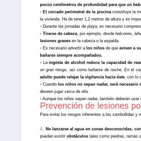
pocos centímetros de profundidad para que un beb
•
El cercado perimetral de la piscina
constituye la m
la vivienda. Ha de tener 1,2 metros de altura y es impo
•
Durante las jornadas de playa, es necesario compren
•
Tirarse de cabeza
, por ejemplo, desde balcones, ár
lesiones graves
en la cabeza o la espalda.
•
Es necesario advertir a
los niños
de que
avisen a s
bañarse siempre acompañados.
•
La
ingesta de alcohol reduce la capacidad de reac
un gran riesgo, así como bañarse de noche. En el ca
adulto puede relajar la vigilancia hacia éste
, con lo
•
Cuando
los niños no sepan nadar, será necesario 
deseen jugar cerca de ella.
•
Aunque los niños sepan nadar, también deberán usar 
Prevención de lesiones po
Para evitar los riesgos inherentes a las zambullidas y 
A.
No lanzarse al agua en zonas desconocidas, con
puedan existir
obstáculos
tales como piedras, ramas o